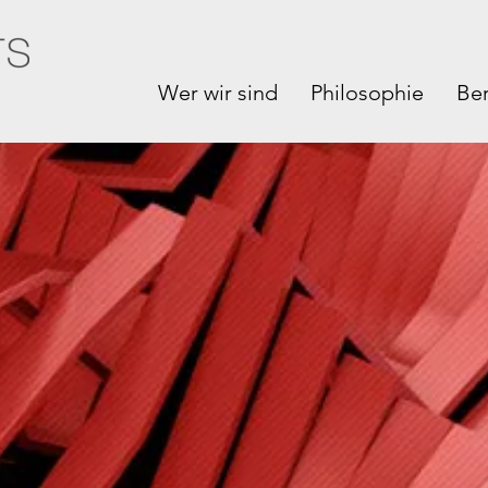
Wer wir sind
Philosophie
Be
Umfassend.
Zukunftsgerichtet.
Wirkungsvoll.
Lean neu denke