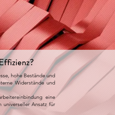
ffizienz?
esse, hohe Bestände und
nterne Widerstände und
rbeitereinbindung eine
 universeller Ansatz für