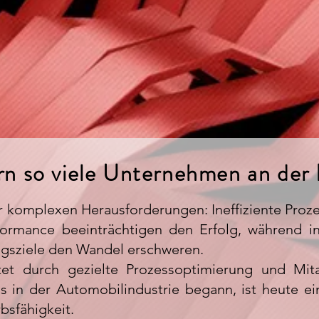
Ihre Lean Reise beginnt hier
n so viele Unternehmen an der E
 komplexen Herausforderungen: Ineffiziente Proz
formance beeinträchtigen den Erfolg, während i
ngsziele den Wandel erschweren.
t durch gezielte Prozessoptimierung und Mita
 in der Automobilindustrie begann, ist heute ein
bsfähigkeit.